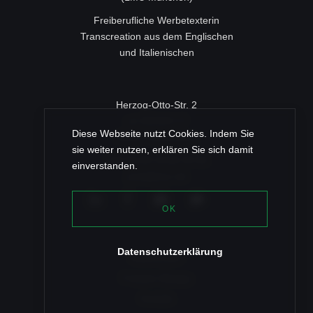
Freiberufliche Werbetexterin
Transcreation aus dem Englischen
und Italienischen
Herzog-Otto-Str. 2
c/o ROSSY IT
Diese Webseite nutzt Cookies. Indem Sie
83022 Rosenheim
sie weiter nutzen, erklären Sie sich damit
+49 (0) 80 31/46 35 96
einverstanden.
post@texz.de
OK
Datenschutzerklärung
Referenzen
Fräulein Bloqqa
Kontakt