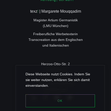
texz
!
| Margarete Mouqqadim
Magister Artium Germanistik
(LMU München)
Freiberufliche Werbetexterin
Transcreation aus dem Englischen
und Italienischen
Herzog-Otto-Str. 2
c/o ROSSY IT
Diese Webseite nutzt Cookies. Indem Sie
83022 Rosenheim
sie weiter nutzen, erklären Sie sich damit
+49 (0) 80 31/46 35 96
einverstanden.
post@texz.de
OK