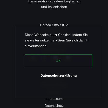
Transcreation aus dem Englischen
und Italienischen
Herzog-Otto-Str. 2
c/o ROSSY IT
Diese Webseite nutzt Cookies. Indem Sie
83022 Rosenheim
sie weiter nutzen, erklären Sie sich damit
+49 (0) 80 31/46 35 96
einverstanden.
post@texz.de
OK
Datenschutzerklärung
Referenzen
Fräulein Bloqqa
Kontakt
Impressum
Datenschutz