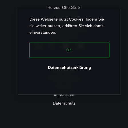
Herzog-Otto-Str. 2
c/o ROSSY IT
Diese Webseite nutzt Cookies. Indem Sie
83022 Rosenheim
sie weiter nutzen, erklären Sie sich damit
+49 (0) 80 31/46 35 96
einverstanden.
post@texz.de
OK
Datenschutzerklärung
Referenzen
Fräulein Bloqqa
Kontakt
Impressum
Datenschutz