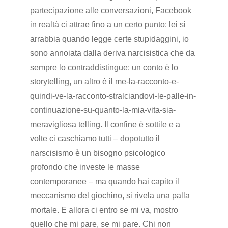
partecipazione alle conversazioni, Facebook
in realtà ci attrae fino a un certo punto: lei si
arrabbia quando legge certe stupidaggini, io
sono annoiata dalla deriva narcisistica che da
sempre lo contraddistingue: un conto è lo
storytelling, un altro è il me-la-racconto-e-
quindi-ve-la-racconto-stralciandovi-le-palle-in-
continuazione-su-quanto-la-mia-vita-sia-
meravigliosa telling. Il confine è sottile e a
volte ci caschiamo tutti – dopotutto il
narscisismo è un bisogno psicologico
profondo che investe le masse
contemporanee – ma quando hai capito il
meccanismo del giochino, si rivela una palla
mortale. E allora ci entro se mi va, mostro
quello che mi pare, se mi pare. Chi non