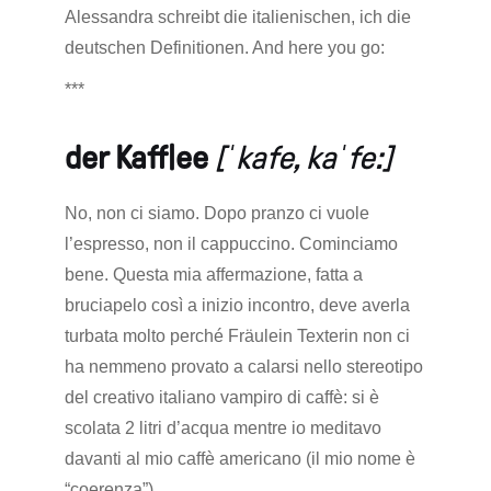
Alessandra schreibt die italienischen, ich die
deutschen Definitionen. And here you go:
***
der Kaff|ee
[ˈkafe, kaˈfe:]
No, non ci siamo. Dopo pranzo ci vuole
l’espresso, non il cappuccino. Cominciamo
bene. Questa mia affermazione, fatta a
bruciapelo così a inizio incontro, deve averla
turbata molto perché Fräulein Texterin non ci
ha nemmeno provato a calarsi nello stereotipo
del creativo italiano vampiro di caffè: si è
scolata 2 litri d’acqua mentre io meditavo
davanti al mio caffè americano (il mio nome è
“coerenza”).