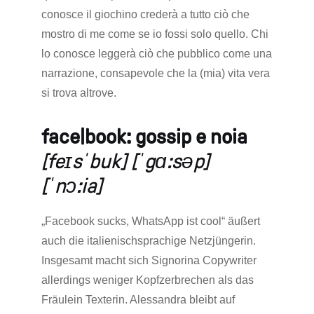
conosce il giochino crederà a tutto ciò che
mostro di me come se io fossi solo quello. Chi
lo conosce leggerà ciò che pubblico come una
narrazione, consapevole che la (mia) vita vera
si trova altrove.
face|book: gossip e noia
[feɪsˈbuk] [ˈgɑ:səp]
[ˈnɔ:ia]
„Facebook sucks, WhatsApp ist cool“ äußert
auch die italienischsprachige Netzjüngerin.
Insgesamt macht sich Signorina Copywriter
allerdings weniger Kopfzerbrechen als das
Fräulein Texterin. Alessandra bleibt auf