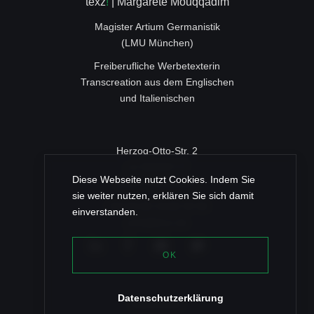
texz
!
| Margarete Mouqqadim
Magister Artium Germanistik
(LMU München)
Freiberufliche Werbetexterin
Transcreation aus dem Englischen
und Italienischen
Herzog-Otto-Str. 2
c/o ROSSY IT
Diese Webseite nutzt Cookies. Indem Sie
83022 Rosenheim
sie weiter nutzen, erklären Sie sich damit
+49 (0) 80 31/46 35 96
einverstanden.
post@texz.de
OK
Datenschutzerklärung
Referenzen