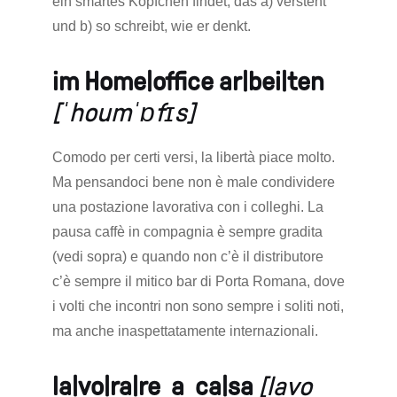
ein smartes Köpfchen findet, das a) versteht
und b) so schreibt, wie er denkt.
im Home|office ar|bei|ten
[ˈhoumˈɒfɪs]
Comodo per certi versi, la libertà piace molto.
Ma pensandoci bene non è male condividere
una postazione lavorativa con i colleghi. La
pausa caffè in compagnia è sempre gradita
(vedi sopra) e quando non c’è il distributore
c’è sempre il mitico bar di Porta Romana, dove
i volti che incontri non sono sempre i soliti noti,
ma anche inaspettatamente internazionali.
la|vo|ra|re a ca|sa
[lavo