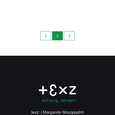
1
2
3
texz
!
| Margarete Mouqqadim