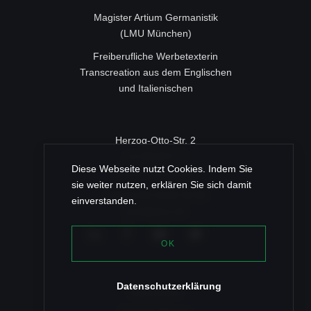
Magister Artium Germanistik
(LMU München)
Freiberufliche Werbetexterin
Transcreation aus dem Englischen
und Italienischen
Herzog-Otto-Str. 2
c/o ROSSY IT
Diese Webseite nutzt Cookies. Indem Sie
83022 Rosenheim
sie weiter nutzen, erklären Sie sich damit
+49 (0) 80 31/46 35 96
einverstanden.
post@texz.de
OK
Datenschutzerklärung
Referenzen