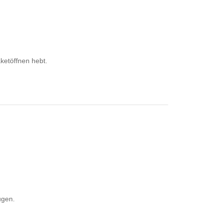
aketöffnen hebt.
ugen.