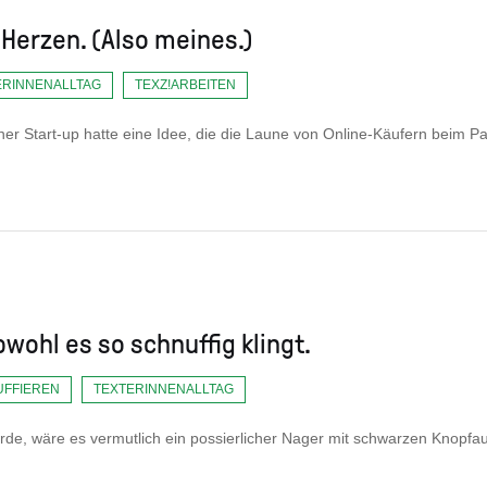
Herzen. (Also meines.)
ERINNENALLTAG
TEXZ!ARBEITEN
chner Start-up hatte eine Idee, die die Laune von Online-Käufern beim P
Obwohl es so schnuffig klingt.
UFFIEREN
TEXTERINNENALLTAG
würde, wäre es vermutlich ein possierlicher Nager mit schwarzen Knopfa