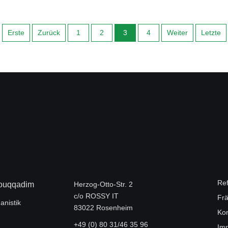
Erste
Zurück
1
2
3
4
Weiter
Letzte
Re
Mouqqadim
Herzog-Otto-Str. 2
c/o ROSSY IT
Frä
anistik
83022 Rosenheim
Kon
+49 (0) 80 31/46 35 96
Im