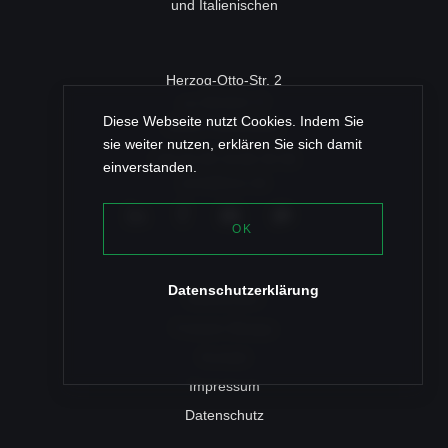
und Italienischen
Herzog-Otto-Str. 2
c/o ROSSY IT
Diese Webseite nutzt Cookies. Indem Sie
83022 Rosenheim
sie weiter nutzen, erklären Sie sich damit
+49 (0) 80 31/46 35 96
einverstanden.
post@texz.de
OK
Datenschutzerklärung
Referenzen
Fräulein Bloqqa
Kontakt
Impressum
Datenschutz