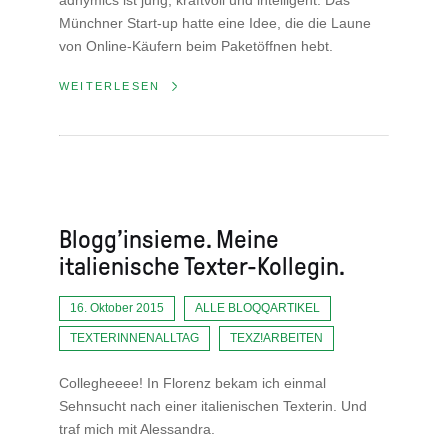
adnymics ist jung, kraftvoll und intelligent. Das
Münchner Start-up hatte eine Idee, die die Laune
von Online-Käufern beim Paketöffnen hebt.
WEITERLESEN
Blogg’insieme. Meine
italienische Texter-Kollegin.
16. Oktober 2015
ALLE BLOQQARTIKEL
TEXTERINNENALLTAG
TEXZ!ARBEITEN
Collegheeee! In Florenz bekam ich einmal
Sehnsucht nach einer italienischen Texterin. Und
traf mich mit Alessandra.