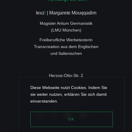
texz
!
| Margarete Mouqqadim
Magister Artium Germanistik
(LMU München)
Freiberufliche Werbetexterin
Transcreation aus dem Englischen
und Italienischen
Herzog-Otto-Str. 2
c/o ROSSY IT
Diese Webseite nutzt Cookies. Indem Sie
83022 Rosenheim
sie weiter nutzen, erklären Sie sich damit
+49 (0) 80 31/46 35 96
einverstanden.
post@texz.de
OK