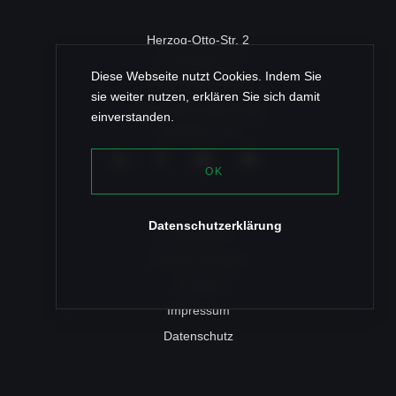
Herzog-Otto-Str. 2
c/o ROSSY IT
Diese Webseite nutzt Cookies. Indem Sie
83022 Rosenheim
sie weiter nutzen, erklären Sie sich damit
+49 (0) 80 31/46 35 96
einverstanden.
post@texz.de
OK
Datenschutzerklärung
Referenzen
Fräulein Bloqqa
Kontakt
Impressum
Datenschutz